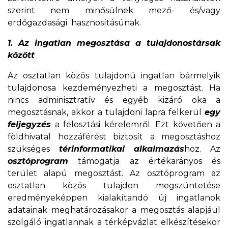
szerint nem minősülnek mező- és/vagy
erdőgazdasági hasznosításúnak.
1. Az ingatlan megosztása a tulajdonostársak
között
Az osztatlan közös tulajdonú ingatlan bármelyik
tulajdonosa kezdeményezheti a megosztást. Ha
nincs adminisztratív és egyéb kizáró oka a
megosztásnak, akkor a tulajdoni lapra felkerül
egy
feljegyzés
a felosztási kérelemről. Ezt követően a
földhivatal hozzáférést biztosít a megosztáshoz
szükséges
térinformatikai alkalmazás
hoz. Az
osztóprogram
támogatja az értékarányos és
terület alapú megosztást. Az osztóprogram az
osztatlan közös tulajdon megszüntetése
eredményeképpen kialakítandó új ingatlanok
adatainak meghatározásakor a megosztás alapjául
szolgáló ingatlannak a térképvázlat elkészítésekor