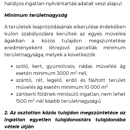
hatályos ingatlan-nyilvántartási adatait veszi alapul.
Minimum területnagyság
A területek leaprózódásának elkerülése érdekében
külön szabályozásra kerültek az egyes művelési
ágakban a közös tulajdon megszüntetése
eredményeként létrejövő parcellák minimum
területnagysága, melyek a következők:
szőlő, kert, gyümölcsös, nádas művelési ág
2
esetén minimum 3000 m
-nél,
szántó, rét, legelő, erdő és fásított terület
2
művelés ág esetén minimum 10 000 m
zártkerti földnek minősülő ingatlan, nem lehet
2
1500 m
-nél kisebb területnagyságú
2. Az osztatlan közös tulajdon megszüntetése az
ingatlan egyetlen tulajdonostárs tulajdonába
vétele útján