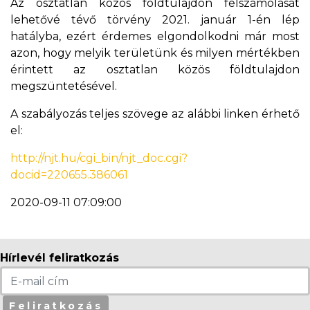
Az osztatlan közös földtulajdon felszámolását
lehetővé tévő törvény 2021. január 1-én lép
hatályba, ezért érdemes elgondolkodni már most
azon, hogy melyik területünk és milyen mértékben
érintett az osztatlan közös földtulajdon
megszüntetésével.
A szabályozás teljes szövege az alábbi linken érhető
el:
http://njt.hu/cgi_bin/njt_doc.cgi?
docid=220655.386061
2020-09-11 07:09:00
Hírlevél feliratkozás
Feliratkozás