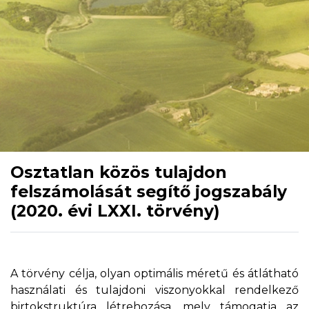
Osztatlan közös tulajdon
felszámolását segítő jogszabály
(2020. évi LXXI. törvény)
A törvény célja, olyan optimális méretű és átlátható
használati és tulajdoni viszonyokkal rendelkező
birtokstruktúra létrehozása, mely támogatja az