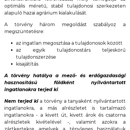
optimális méretű, stabil tulajdonosi szerkezeten
alapuló hazai agrárium kialakulását.
A törvény három megoldást szabályoz a
megszüntetésre:
az ingatlan megosztása a tulajdonosok között
az egyik tulajdonostárs teljeskörű
tulajdonszerzése
kisajátítás
A törvény hatálya a mező- és erdőgazdasági
hasznosítású földként nyilvántartott
ingatlanokra terjed ki
.
Nem terjed ki
a törvény a tanyaként nyilvántartott
ingatlanokra, a más alrészletet is tartalmazó
ingatlanokra - a kivett út, kivett árok és csatorna
alrészletek kivételével -, valamint azokra a
zártkertekre amelyek a tényleges használatuk