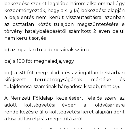
bekezdése szerint legalább három alkalommal úgy
kezdeményezték, hogy a 4. § (3) bekezdése alapján
a bejelentés nem került visszautasításra, azonban
az osztatlan közös tulajdon megszüntetésére e
törvény hatálybalépésétől számított 2 éven belül
nem került sor, és
b) az ingatlan tulajdonosainak száma
ba) a 100 főt meghaladja, vagy
bb) a 30 főt meghaladja és az ingatlan hektárban
kifejezett területnagyságának mértéke és
tulajdonosai számának hányadosa kisebb, mint 0,5.
A Nemzeti Földalap kezeléséért felelős szerv az
adott költségvetési évben a földvásárlásra
rendelkezésre álló költségvetési keret alapján dönt
a kisajátítási eljárás megindításáról.