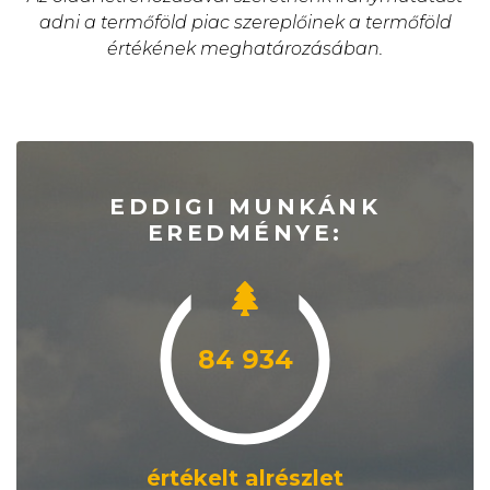
adni a termőföld piac szereplőinek a termőföld
értékének meghatározásában.
EDDIGI MUNKÁNK
EREDMÉNYE:
84 934
értékelt alrészlet