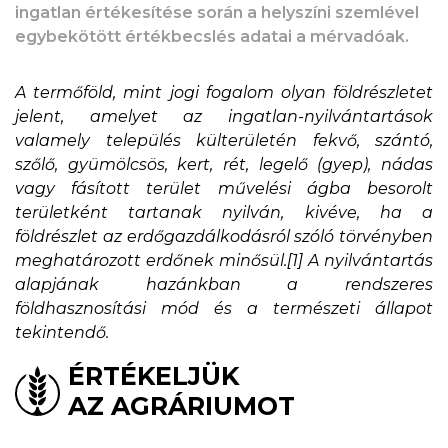
ingatlan értékesítése során a helyszíni szemlével
egybekötött értékbecslés adatai a mérvadóak.
A termőföld, mint jogi fogalom olyan földrészletet
jelent, amelyet az ingatlan-nyilvántartások
valamely település külterületén fekvő, szántó,
szőlő, gyümölcsös, kert, rét, legelő (gyep), nádas
vagy fásított terület művelési ágba besorolt
területként tartanak nyilván, kivéve, ha a
földrészlet az erdőgazdálkodásról szóló törvényben
meghatározott erdőnek minősül.[1] A nyilvántartás
alapjának hazánkban a rendszeres
földhasznosítási mód és a természeti állapot
tekintendő.
ÉRTÉKELJÜK
AZ AGRÁRIUMOT