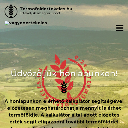
Termofoldertekeles.hu
Értékeljük az agráriumot!
Üdvözöljük honlapunkon!
A honlapunkon elérhető kalkulátor segítségével
előzetesen meghatározhatja mennyit is érhet
termőföldje. A kalkulátor által adott előzetes
érték segít eligazodni további termőfölddel