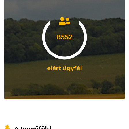
8552
elért ügyfél
A termőföld