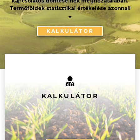
kapcsolatos döntéseinek meghozatalában.
Termőföldek statisztikai értékelése azonnal!
KALKULÁTOR
KALKULÁTOR