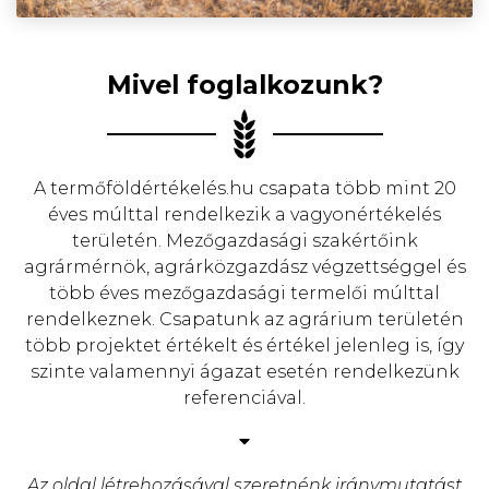
Mivel foglalkozunk?
A termőföldértékelés.hu csapata több mint 20
éves múlttal rendelkezik a vagyonértékelés
területén. Mezőgazdasági szakértőink
agrármérnök, agrárközgazdász végzettséggel és
több éves mezőgazdasági termelői múlttal
rendelkeznek. Csapatunk az agrárium területén
több projektet értékelt és értékel jelenleg is, így
szinte valamennyi ágazat esetén rendelkezünk
referenciával.
Az oldal létrehozásával szeretnénk iránymutatást